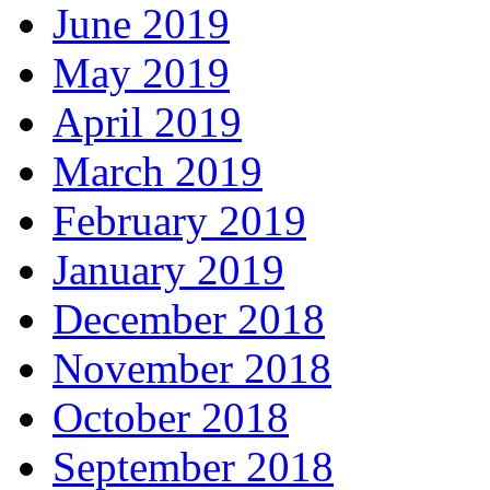
June 2019
May 2019
April 2019
March 2019
February 2019
January 2019
December 2018
November 2018
October 2018
September 2018