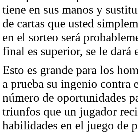
tiene en sus manos y sustit
de cartas que usted simplem
en el sorteo será probableme
final es superior, se le dará 
Esto es grande para los ho
a prueba su ingenio contra 
número de oportunidades par
triunfos que un jugador rec
habilidades en el juego de 