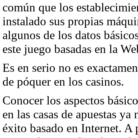
común que los establecimie
instalado sus propias máqui
algunos de los datos básico
este juego basadas en la We
Es en serio no es exactamen
de póquer en los casinos.
Conocer los aspectos básico
en las casas de apuestas ya 
éxito basado en Internet. A 