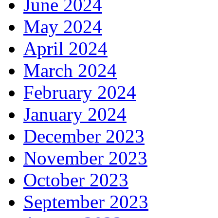
June 2024
May 2024
April 2024
March 2024
February 2024
January 2024
December 2023
November 2023
October 2023
September 2023