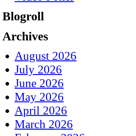
Blogroll
Archives
August 2026
July 2026
June 2026
May 2026
April 2026
March 2026