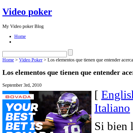
Video poker
My Video poker Blog
Home
Home
>
Video Poker
> Los elementos que tienen que entender acerc
Los elementos que tienen que entender ac
September 3rd, 2010
[
Englis
Italiano
Si bien 