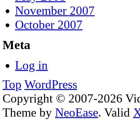
November 2007
October 2007
Meta
Log in
Top
WordPress
Copyright © 2007-2026 Vi
Theme by
NeoEase
. Valid
X