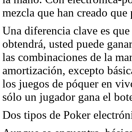
mezcla que han creado que 
Una diferencia clave es que
obtendrá, usted puede gana
las combinaciones de la ma
amortización, excepto básic
los juegos de póquer en viv
sólo un jugador gana el bot
Dos tipos de Poker electrón