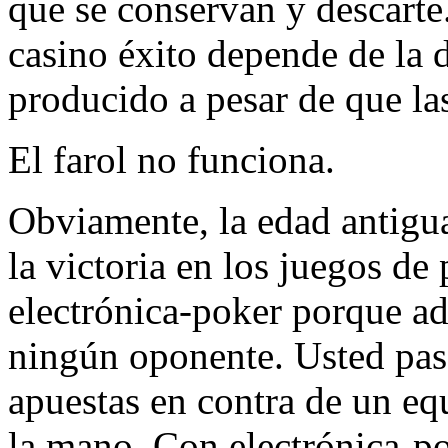
que se conservan y descarte.
casino éxito depende de la 
producido a pesar de que la
El farol no funciona.
Obviamente, la edad antigua
la victoria en los juegos d
electrónica-poker porque a
ningún oponente. Usted pasa
apuestas en contra de un eq
la mano. Con electrónica-po