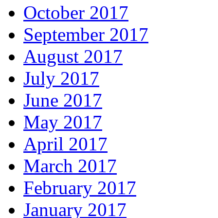
October 2017
September 2017
August 2017
July 2017
June 2017
May 2017
April 2017
March 2017
February 2017
January 2017