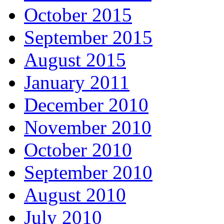
October 2015
September 2015
August 2015
January 2011
December 2010
November 2010
October 2010
September 2010
August 2010
July 2010