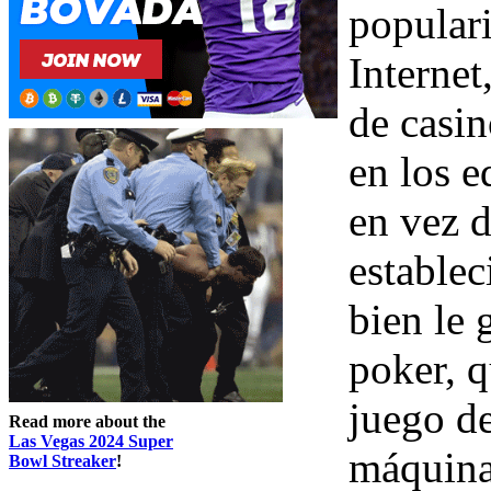
populari
Internet
de casin
en los e
en vez d
estable
bien le 
poker, 
juego de
Read more about the
Las Vegas 2024 Super
máquina 
Bowl Streaker
!