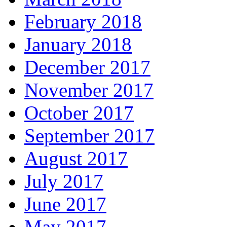
February 2018
January 2018
December 2017
November 2017
October 2017
September 2017
August 2017
July 2017
June 2017
May 2017