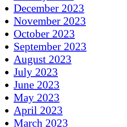
December 2023
November 2023
October 2023
September 2023
August 2023
July 2023
June 2023
May 2023
April 2023
March 2023