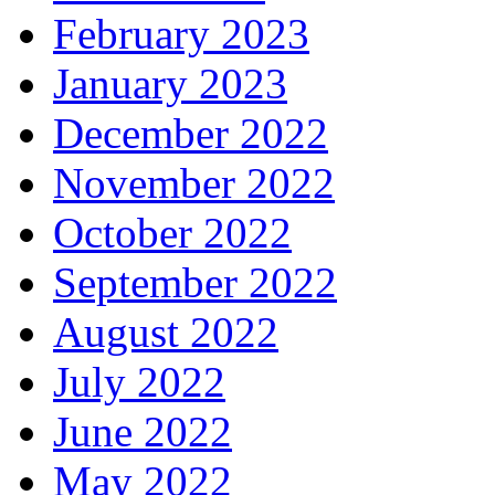
February 2023
January 2023
December 2022
November 2022
October 2022
September 2022
August 2022
July 2022
June 2022
May 2022