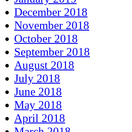
December 2018
November 2018
October 2018
September 2018
August 2018
July 2018
June 2018
May 2018
April 2018
March 2018