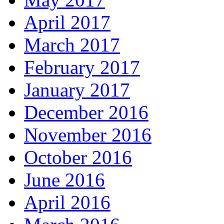
April 2017
March 2017
February 2017
January 2017
December 2016
November 2016
October 2016
June 2016
April 2016