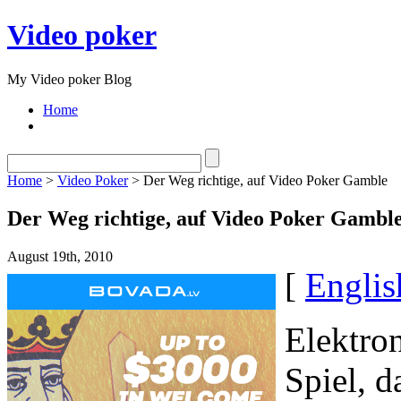
Video poker
My Video poker Blog
Home
Home
>
Video Poker
> Der Weg richtige, auf Video Poker Gamble
Der Weg richtige, auf Video Poker Gambl
August 19th, 2010
[
Englis
Elektron
Spiel, d