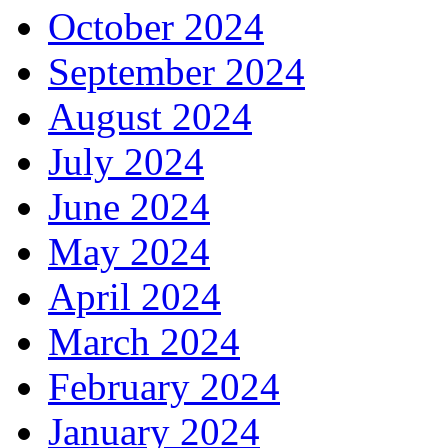
October 2024
September 2024
August 2024
July 2024
June 2024
May 2024
April 2024
March 2024
February 2024
January 2024