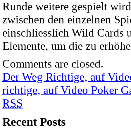
Runde weitere gespielt wird
zwischen den einzelnen Spi
einschliesslich Wild Cards 
Elemente, um die zu erhöhe
Comments are closed.
Der Weg Richtige, auf Vid
richtige, auf Video Poker 
RSS
Recent Posts