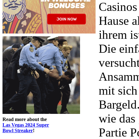
Casinos 
Hause a
ihrem is
Die einf
versucht
Ansamml
mit sic
Bargeld
wie das 
Read more about the
Las Vegas 2024 Super
Partie P
Bowl Streaker
!