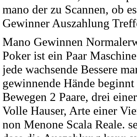
mano der zu Scannen, ob es
Gewinner Auszahlung Treffe
Mano Gewinnen Normalerwei
Poker ist ein Paar Maschin
jede wachsende Bessere ma
gewinnende Hände beginnt mi
Bewegen 2 Paare, drei eine
Volle Hauser, Arte einer Vi
non Menone Scala Reale. sel