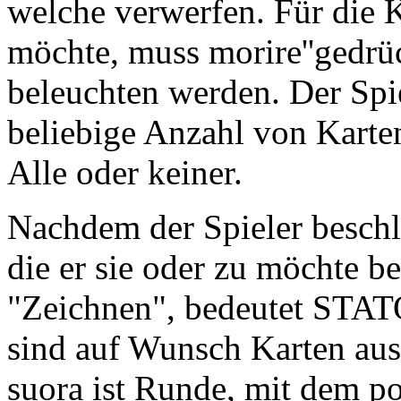
welche verwerfen. Für die K
möchte, muss morire''gedrüc
beleuchten werden. Der Spi
beliebige Anzahl von Karten
Alle oder keiner.
Nachdem der Spieler beschl
die er sie oder zu möchte be
"Zeichnen", bedeutet STATO
sind auf Wunsch Karten aus
suora ist Runde, mit dem p