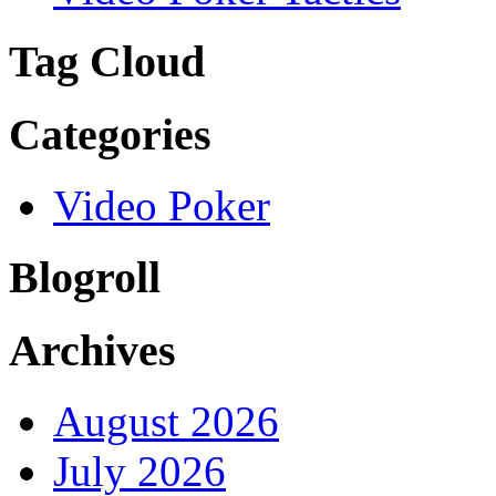
Tag Cloud
Categories
Video Poker
Blogroll
Archives
August 2026
July 2026