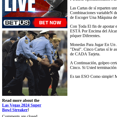
Las Cartas de sí reparten un
Combinaciones variableN de
de Escoger Una Máquina de
Con Toda El fin de apostar
ESTÁ Por Encima del Alcanc
póquer Diferentes.
Monedas Para Jugar En Un 
"Deal". Cinco Cartas sí le
de CADA Tarjeta.
A Continuación, golpeo cer
Cinco. Si Usted terminación
Es tan ESO Como simple! Mu
Read more about the
Las Vegas 2024 Super
Bowl Streaker
!
Comments are closed.