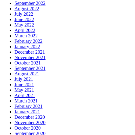
September 2022
August 2022
July 2022
June 2022
May 2022
April 2022
March 2022
February 2022
January 2022
December 2021
November 2021
October 2021
September 2021
August 2021
July 2021
June 2021
May 2021
April 2021
March 2021
February 2021
January 2021
December 2020
November 2020
October 2020
September 2020