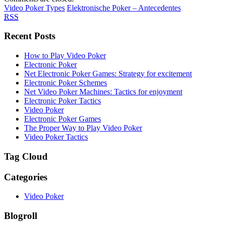
Video Poker Types
Elektronische Poker – Antecedentes
RSS
Recent Posts
How to Play Video Poker
Electronic Poker
Net Electronic Poker Games: Strategy for excitement
Electronic Poker Schemes
Net Video Poker Machines: Tactics for enjoyment
Electronic Poker Tactics
Video Poker
Electronic Poker Games
The Proper Way to Play Video Poker
Video Poker Tactics
Tag Cloud
Categories
Video Poker
Blogroll