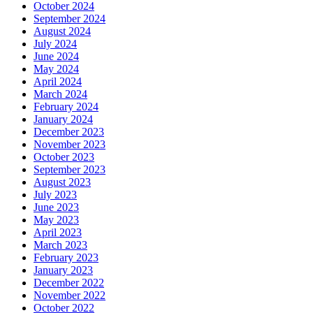
October 2024
September 2024
August 2024
July 2024
June 2024
May 2024
April 2024
March 2024
February 2024
January 2024
December 2023
November 2023
October 2023
September 2023
August 2023
July 2023
June 2023
May 2023
April 2023
March 2023
February 2023
January 2023
December 2022
November 2022
October 2022