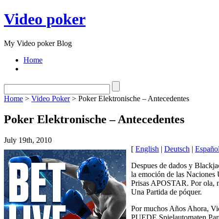
Video poker
My Video poker Blog
Home
Home
>
Video Poker
> Poker Elektronische – Antecedentes
Poker Elektronische – Antecedentes
July 19th, 2010
[
English
|
Deutsch
|
Españo
Despues de dados y Blackj
la emoción de las Naciones
Prisas APOSTAR. Por ola, mu
Una Partida de póquer.
Por muchos Años Ahora, Vi
PUEDE Spielautomaten Parec