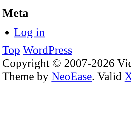
Meta
Log in
Top
WordPress
Copyright © 2007-2026 Vi
Theme by
NeoEase
. Valid
X