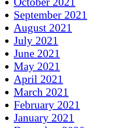
October 2021
September 2021
August 2021
July 2021
June 2021
May 2021
April 2021
March 2021
February 2021
January 2021