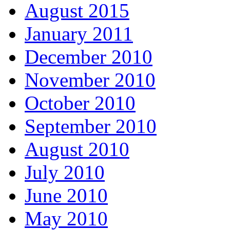
August 2015
January 2011
December 2010
November 2010
October 2010
September 2010
August 2010
July 2010
June 2010
May 2010