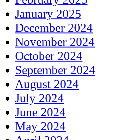
January 2025
December 2024
November 2024
October 2024
September 2024
August 2024
July 2024
June 2024
May 2024