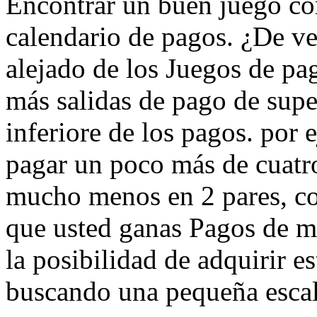
Encontrar un buen juego co
calendario de pagos. ¿De v
alejado de los Juegos de pa
más salidas de pago de super
inferiore de los pagos. por
pagar un poco más de cuatro
mucho menos en 2 pares, co
que usted ganas Pagos de m
la posibilidad de adquirir e
buscando una pequeña escal