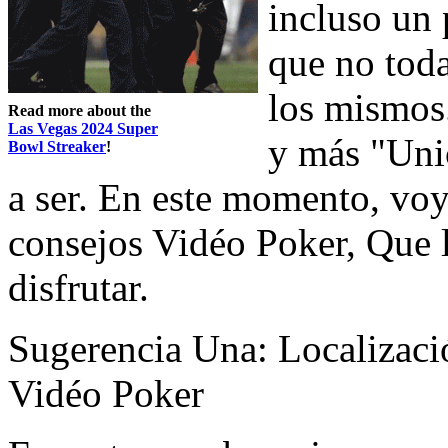
incluso un 
que no toda
los mismos
Read more about the
Las Vegas 2024 Super
y más "Uni
Bowl Streaker
!
a ser. En este momento, vo
consejos Vidéo Poker, Que l
disfrutar.
Sugerencia Una: Localizaci
Vidéo Poker