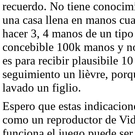
recuerdo. No tiene conocimi
una casa llena en manos cua
hacer 3, 4 manos de un tipo
concebible 100k manos y no 
es para recibir plausibile 1
seguimiento un lièvre, porq
lavado un figlio.
Espero que estas indicacion
como un reproductor de Vi
funciona el juego puede ser