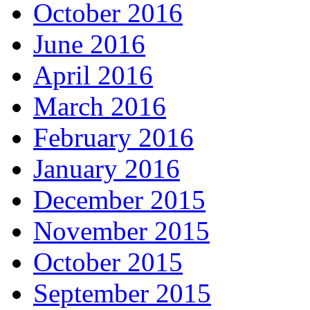
October 2016
June 2016
April 2016
March 2016
February 2016
January 2016
December 2015
November 2015
October 2015
September 2015