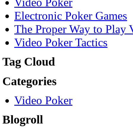
Video Poker
Electronic Poker Games
The Proper Way to Play 
Video Poker Tactics
Tag Cloud
Categories
Video Poker
Blogroll