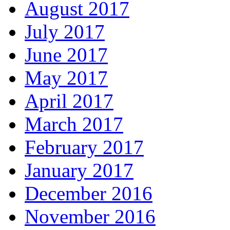
August 2017
July 2017
June 2017
May 2017
April 2017
March 2017
February 2017
January 2017
December 2016
November 2016